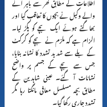
اطلاعات کے مطابق گھر سے باہر آنے
والے وکیل نے بچوں کا تعاقب کیا اور
بھاگتے ہوئے ایک بچے کو پکڑ لیا۔
الزام ہے کہ ملزم نے بچے کو کرکٹ
کے بلے سے شدید تشدد کا نشانہ بنایا،
جس سے بچے کے جسم پر واضح
نشانات آ گئے۔ عینی شاہدین کے
مطابق بچہ مسلسل معافی مانگتا رہا مگر
تشدد جاری رکھا گیا۔