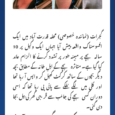
گجرات (نمائندہ خصوصی) محلہ قدرت آباد میں ایک
افسوسناک واقعہ پیش آیا جہاں ایک وکیل پر 10
سالہ بچے پر مبینہ طور پر تشدد کرنے کا الزام عائد
کیا گیا ہے۔ متاثرہ بچے کے اہلِ خانہ کے مطابق بچہ
دیگر بچوں کے ساتھ کرکٹ کھیل کر واپس آ رہا تھا
اور گلی میں لگے نلکے سے پانی پی رہا تھا کہ اسی
دوران کسی بچے کی جانب سے قریبی گھر کی بیل بجا
دی گئی۔