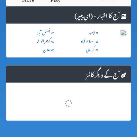
آج کا اخبار - (ای پیپر)
لاہور
فیصل آباد
اسلام آباد
گوجرانوالہ
کراچی
ملتان
آج کے دیگر کالمز