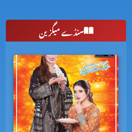
سنڈے میگزین