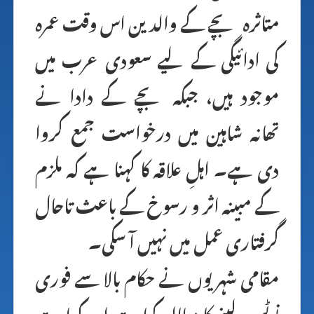
متاثرہ بچے کے والدین اس وقت عمرہ
کی ادائیگی کے لیے سعودی عرب میں
موجود ہیں، جبکہ بچے کے دادا نے
تھانہ شاہین میں درخواست جمع کروا
دی ہے۔ اہلِ علاقہ کا کہنا ہے کہ ملزم
کے مبینہ اثر و رسوخ کے باعث تاحال
گرفتاری عمل میں نہیں آ سکی۔
مقامی شہریوں نے حکام بالا سے فوری
نوٹس لینے کا مطالبہ کیا ہے اور کہا ہے