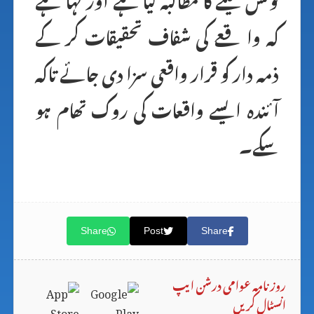
کہ واقعے کی شفاف تحقیقات کر کے
ذمہ دار کو قرار واقعی سزا دی جائے تاکہ
آئندہ ایسے واقعات کی روک تھام ہو
سکے۔
Share
Post
Share
روزنامہ عوامی درشن ایپ
انسٹال کریں