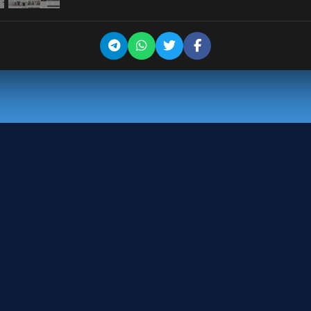
سنڈے میگزین