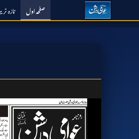
صفحہ اول
تازہ تری