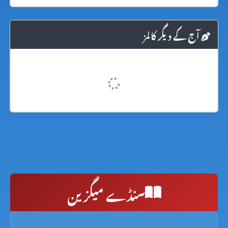
آج کے دیگر کالمز
سنڈے میگزین