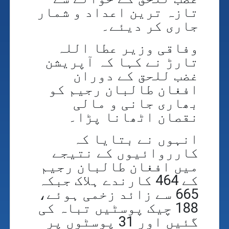
تازہ ترین اعداد و شمار
جاری کر دیئے۔
وفاقی وزیر عطا اللہ
تارڑ نے کہا کہ آپریشن
غضب للحق کے دوران
افغان طالبان رجیم کو
بھاری جانی و مالی
نقصان اٹھانا پڑا۔
انہوں نے بتایا کہ
کارروائیوں کے نتیجے
میں افغان طالبان رجیم
کے 464 کارندے ہلاک جبکہ
665 سے زائد زخمی ہوئے،
188 چیک پوسٹیں تباہ کی
گئیں اور 31 پوسٹوں پر