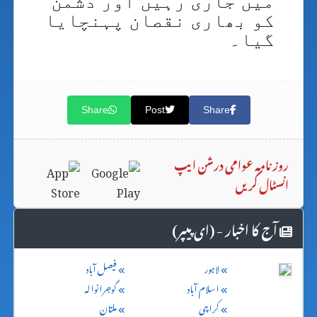
میں جاری رہیں اور دشمن
کو بھاری نقصان پہنچایا
گیا۔
Share
Post
Share
روزنامہ عوامی درشن ایپ
انسٹال کریں
آج کا اخبار - (ای پیپر)
لاہور
فیصل آباد
اسلام آباد
گوجرانوالہ
کراچی
ملتان