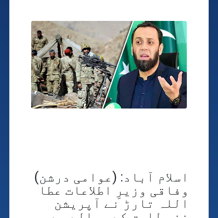
اسلام آباد: (عوامی درشن)
وفاقی وزیرِ اطلاعات عطا
اللہ تارڑ نے آپریشن
غضب للحق کے حوالے سے