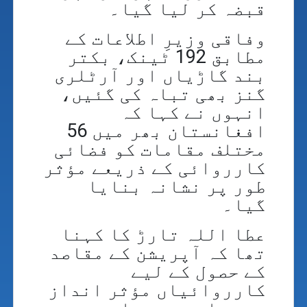
قبضہ کر لیا گیا۔
وفاقی وزیرِ اطلاعات کے
مطابق 192 ٹینک، بکتر
بند گاڑیاں اور آرٹلری
گنز بھی تباہ کی گئیں،
انہوں نے کہا کہ
افغانستان بھر میں 56
مختلف مقامات کو فضائی
کارروائی کے ذریعے مؤثر
طور پر نشانہ بنایا
گیا۔
عطا اللہ تارڑ کا کہنا
تھا کہ آپریشن کے مقاصد
کے حصول کے لیے
کارروائیاں مؤثر انداز