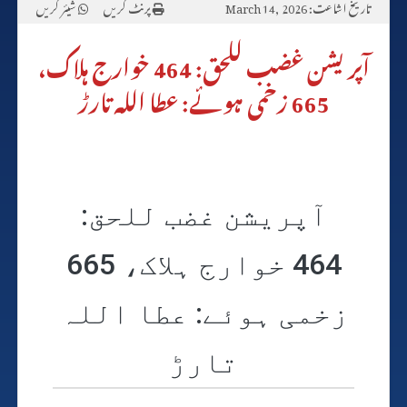
تاریخ اشاعت: March 14, 2026
پرنٹ کریں
شیئر کریں
آپریشن غضب للحق: 464 خوارج ہلاک،
665 زخمی ہوئے: عطا اللہ تارڑ
آپریشن غضب للحق:
464 خوارج ہلاک، 665
زخمی ہوئے: عطا اللہ
تارڑ