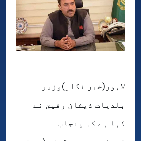
لاہور(خبر نگار)وزیر
بلدیات ذیشان رفیق نے
کہا ہے کہ پنجاب