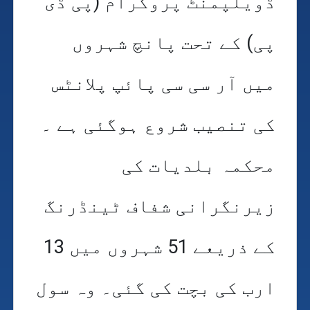
ڈویلپمنٹ پروگرام (پی ڈی
پی) کے تحت پانچ شہروں
میں آر سی سی پائپ پلانٹس
کی تنصیب شروع ہوگئی ہے ۔
محکمہ بلدیات کی
زیرنگرانی شفاف ٹینڈرنگ
کے ذریعے 51 شہروں میں 13
ارب کی بچت کی گئی۔ وہ سول