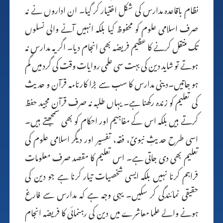
نظام باقاعدہ مدارس کی شکل اختیار کر گیا۔ ان اداروں نے نہ
صرف اسلامی علوم کو محفوظ کیا بلکہ انہیں آنے والی نسلوں
تک منتقل کرنے کا عظیم فریضہ بھی انجام دیا۔ اگر یہ مدارس نہ
ہوتے تو شاید دین کی بہت سی علمی روایات وقت کی گرد میں گم
ہو جاتیں۔دینی مدارس کا سب سے بڑا کارنامہ قرآن و حدیث
کی تعلیم کو زندہ رکھنا ہے۔ یہاں طلبہ نہ صرف قرآن مجید حفظ
کرتے ہیں بلکہ اس کے مفاہیم اور احکام کو بھی سمجھتے ہیں۔
اسی طرح حدیثِ نبویؐ، فقہ، تفسیر اور دیگر اسلامی علوم کی
تعلیم بھی دی جاتی ہے۔ اس تعلیم کا مقصد صرف معلومات
فراہم کرنا نہیں بلکہ ایسی شخصیات تیار کرنا ہے جو دین کی
حقیقی نمائندگی کر سکیں۔ یہی وجہ ہے کہ مدارس سے فارغ
ہونے والے علما معاشرے میں دین کی رہنمائی کا فریضہ انجام