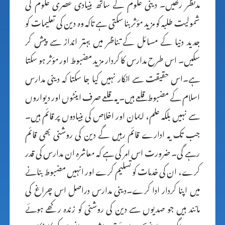
مدنظر رکھیں۔ دینی علوم کے ساتھ بنیادی عصری علوم کی
شمولیت طلبہ کو مزید مؤثر بنا سکتی ہے تاکہ وہ دین کی تعلیمات کو
جدید دنیا کے مسائل کے تناظر میں بہتر انداز سے پیش کر
سکیں۔ اس طرح مدارس کا کردار مزید مضبوط اور مؤثر ہو سکتا
ہے۔اس حقیقت سے انکار نہیں کیا جا سکتا کہ دینی مدارس
اسلام کے مضبوط قلعے ہیں۔ یہ قلعے صرف اینٹوں اور دیواروں
سے نہیں بلکہ علم، ایمان اور اخلاص کی بنیادوں پر قائم ہیں۔
جب تک یہ ادارے قائم رہیں گے دین کی روشنی بھی قائم
رہے گی۔ ضرورت اس امر کی ہے کہ معاشرہ ان مدارس کی قدر
کرے، ان کی خدمات کو تسلیم کرے اور انہیں مضبوط بنانے
میں اپنا کردار ادا کرے۔دینی مدارس دراصل اس چراغ کی
مانند ہیں جو صدیوں سے دین کی روشنی کو زندہ رکھے ہوئے