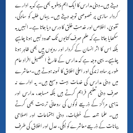
دیتے ہیں۔دینی مدارس کا ایک اہم پہلو یہ بھی ہے کہ یہ ادارے
کردار سازی پر خصوصی توجہ دیتے ہیں۔ یہاں طلبہ کو سادگی،
تقویٰ، اخلاص اور خدمتِ خلق کا درس دیا جاتا ہے۔ انہیں یہ
سکھایا جاتا ہے کہ علم صرف کتابوں تک محدود نہیں ہونا چاہیے
بلکہ اس کا اثر انسان کے کردار اور رویوں میں بھی ظاہر ہونا
چاہیے۔ یہی وجہ ہے کہ مدارس کے فارغ التحصیل افراد عام
طور پر سادہ زندگی اور اعلیٰ اخلاق کا نمونہ ہوتے ہیں۔معاشرے
میں دینی مدارس کی خدمات بہت وسیع ہیں۔ یہ ادارے نہ
صرف دینی تعلیم فراہم کرتے ہیں بلکہ مساجد، مدارس اور
مذہبی مراکز کے ذریعے لوگوں کی روحانی تربیت بھی کرتے
ہیں۔ علما جمعہ کے خطبات، دینی اجتماعات اور اصلاحی
بیانات کے ذریعے معاشرے کو نیکی، عدل اور اخلاق کی طرف