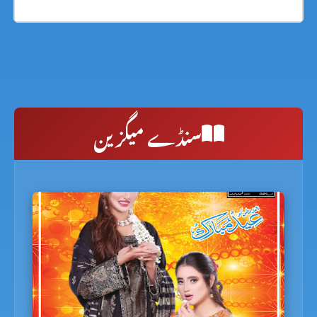
سنڈے میگزین