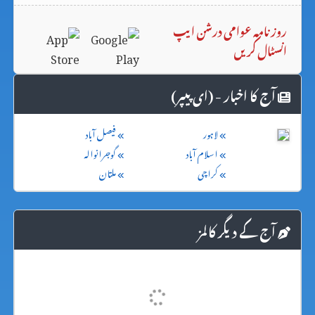
روزنامہ عوامی درشن ایپ
انسٹال کریں
آج کا اخبار - (ای پیپر)
لاہور
فیصل آباد
اسلام آباد
گوجرانوالہ
کراچی
ملتان
آج کے دیگر کالمز