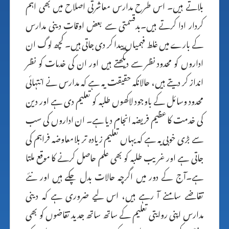
بلاتے ہیں۔ اس طرح مدارس معاشرتی اصلاح میں بھی اہم
کردار ادا کرتے ہیں۔بدقسمتی سے بعض اوقات دینی مدارس
کے بارے میں غلط فہمیاں پیدا کر دی جاتی ہیں۔ کچھ لوگ ان
اداروں کو محدود نظر سے دیکھتے ہیں اور ان کی خدمات کو نظر
انداز کر دیتے ہیں، حالانکہ حقیقت یہ ہے کہ مدارس نے انتہائی
محدود وسائل کے باوجود لاکھوں طلبہ کو تعلیم دی ہے اور دین
کی خدمت کا عظیم فریضہ انجام دیا ہے۔ ان اداروں کی سب
سے بڑی خوبی یہ ہے کہ یہاں تعلیم زیادہ تر بلا معاوضہ فراہم کی
جاتی ہے اور غریب طلبہ کو بھی علم حاصل کرنے کا موقع ملتا
ہے۔آج کے دور میں اگرچہ حالات بدل چکے ہیں اور نئے
تقاضے سامنے آ رہے ہیں، اس لیے ضروری ہے کہ دینی
مدارس اپنی روایتی تعلیم کے ساتھ ساتھ جدید تقاضوں کو بھی