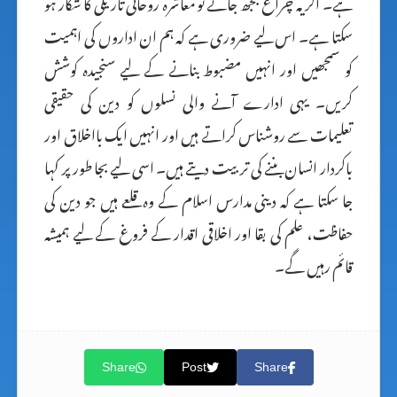
ہے۔ اگر یہ چراغ بجھ جائے تو معاشرہ روحانی تاریکی کا شکار ہو
سکتا ہے۔ اس لیے ضروری ہے کہ ہم ان اداروں کی اہمیت
کو سمجھیں اور انہیں مضبوط بنانے کے لیے سنجیدہ کوشش
کریں۔ یہی ادارے آنے والی نسلوں کو دین کی حقیقی
تعلیمات سے روشناس کراتے ہیں اور انہیں ایک بااخلاق اور
باکردار انسان بننے کی تربیت دیتے ہیں۔ اسی لیے بجا طور پر کہا
جا سکتا ہے کہ دینی مدارس اسلام کے وہ قلعے ہیں جو دین کی
حفاظت، علم کی بقا اور اخلاقی اقدار کے فروغ کے لیے ہمیشہ
قائم رہیں گے۔
Share
Post
Share