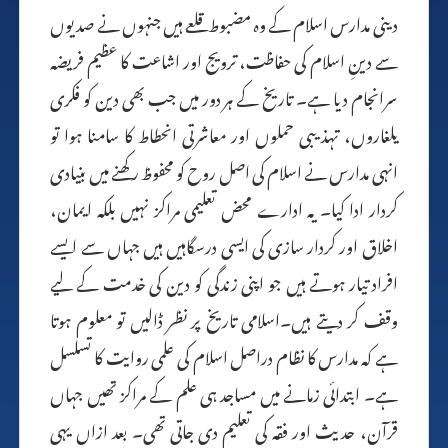
دینی مدارس اسلام کے وہ مضبوط قلعے ہیں جنہوں نے صدیوں
سے دینِ اسلام کی حفاظت، ترویج اور اشاعت کا عظیم فریضہ
سرانجام دیا ہے۔ تاریخ کے ہر دور میں جب بھی دین کو فکری
یلغاروں، تہذیبی حملوں اور معاشرتی انحطاط کا سامنا ہوا تو
انہی مدارس نے اسلام کی اصل روح کو محفوظ رکھنے میں بنیادی
کردار ادا کیا۔ یہ ادارے محض تعلیمی مراکز نہیں بلکہ ایمان،
اخلاق اور کردار سازی کی ایسی درسگاہیں ہیں جہاں سے ایسے
افراد تیار ہوتے ہیں جو اپنی زندگی کو دین کی خدمت کے لیے
وقف کر دیتے ہیں۔اسلامی تاریخ پر نظر ڈالیں تو معلوم ہوتا
ہے کہ مدارس کا نظام دراصل اسلام کی علمی روایت کا تسلسل
ہے۔ ابتدائی زمانے میں مساجد ہی علم کے مراکز تھیں جہاں
قرآن، حدیث اور فقہ کی تعلیم دی جاتی تھی۔ بعد ازاں یہی