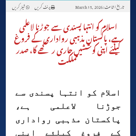
تاریخ اشاعت: March 15, 2026
پرنٹ کریں
شیئر کریں
اسلام کو انتہا پسندی سے جوڑنا لاعلمی
ہے، پاکستان مذہبی رواداری کے فروغ
کیلئے اپنی کوششیں جاری رکھے گا، صدر
مملکت
اسلام کو انتہا پسندی سے
جوڑنا لاعلمی ہے،
پاکستان مذہبی رواداری
کے فروغ کیلئے اپنی