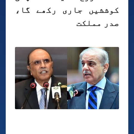
کوششیں جاری رکھے گا،
صدر مملکت