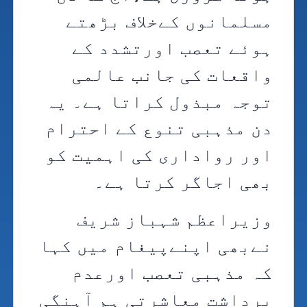
مسلمانوں کےخلاف بڑھتے
ہوئے تعصب اورتشدد کے
واقعات کی جانب عالمی
توجہ مبذول کراتا ہے۔ یہ
دن مذہبی تنوع کے احترام
اور رواداری کی اہمیت کو
بھی اجاگر کرتا ہے۔
وزیراعظم شہباز شریف
نےبھی اپنےپیغام میں کہا
کہ مذہبی تعصب اورعدم
برداشت معاشرتی ہم آہنگی