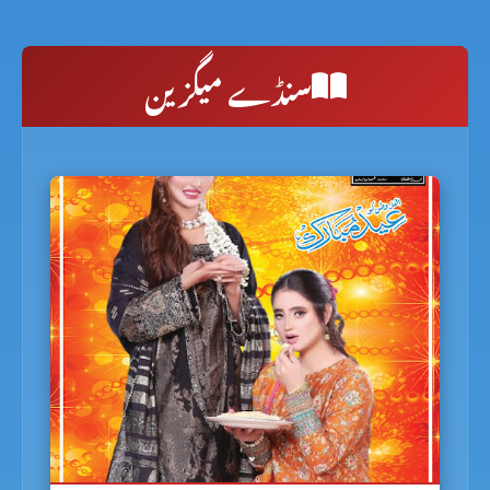
سنڈے میگزین