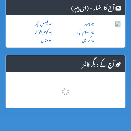
آج کا اخبار - (ای پیپر)
لاہور
فیصل آباد
اسلام آباد
گوجرانوالہ
کراچی
ملتان
آج کے دیگر کالمز