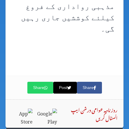
مذہبی رواداری کے فروغ
کیلئے کوششیں جاری رہیں
گی۔
Share
Post
Share
روزنامہ عوامی درشن ایپ
انسٹال کریں