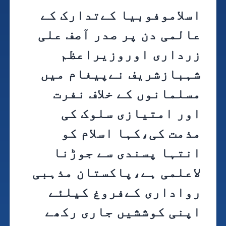
اسلاموفوبیا کےتدارک کے
عالمی دن پر صدر آصف علی
زرداری اوروزیراعظم
شہبازشریف نےپیغام میں
مسلمانوں کے خلاف نفرت
اور امتیازی سلوک کی
مذمت کی،کہا اسلام کو
انتہا پسندی سے جوڑنا
لاعلمی ہے،پاکستان مذہبی
رواداری کےفروغ کیلئے
اپنی کوششیں جاری رکھے