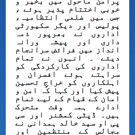
پُرامن ماحول میں بخیر و
خوبی اختتام پذیر ہوئے ،
جس میں ضلعی انتظامیہ،
پولیس اور دیگر سکیورٹی
اداروں نے بھرپور ذمہ
داری اور پیشہ ورانہ
انداز میں فرائض سرانجام
دیئے ۔ انہوں نے تمام
اداروں کی کارکردگی کو
سراہتے ہوئے افسران و
اہلکاروں کو خراجِ تحسین
پیش کیا اور کہا کہ امن و
امان کے قیام کے لیے تمام
ادارے ہمہ وقت متحرک
ہیں۔ ڈپٹی کمشنر اور سی
پی او سید خالد ہمدانی نے
مجالس کے منتظمین اور