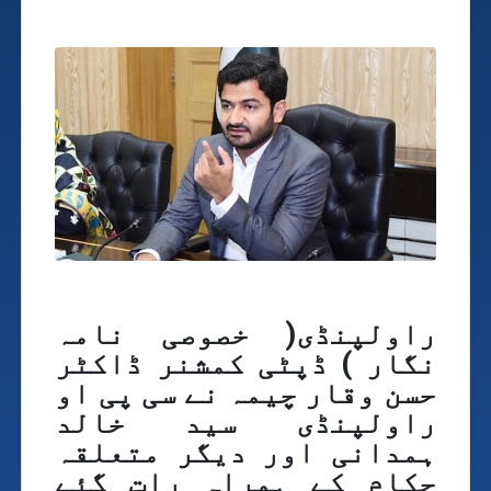
راولپنڈی( خصوصی نامہ
نگار ) ڈپٹی کمشنر ڈاکٹر
حسن وقار چیمہ نے سی پی او
راولپنڈی سید خالد
ہمدانی اور دیگر متعلقہ
حکام کے ہمراہ رات گئے