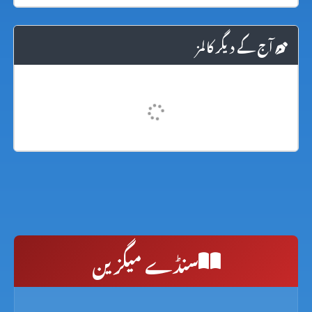
آج کے دیگر کالمز
سنڈے میگزین