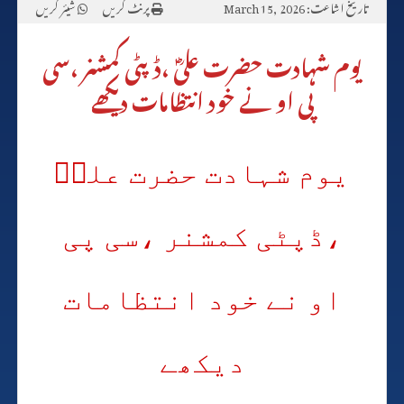
تاریخ اشاعت: March 15, 2026
پرنٹ کریں
شیئر کریں
یوم شہادت حضرت علیؓ ،ڈپٹی کمشنر ،سی
پی او نے خود انتظامات دیکھے
یوم شہادت حضرت علیؓ
،ڈپٹی کمشنر ،سی پی
او نے خود انتظامات
دیکھے