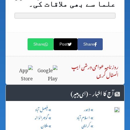
علما سے بھی ملاقات کی۔
Share
Post
Share
روزنامہ عوامی درشن ایپ
انسٹال کریں
آج کا اخبار - (ای پیپر)
لاہور
فیصل آباد
اسلام آباد
گوجرانوالہ
کراچی
ملتان