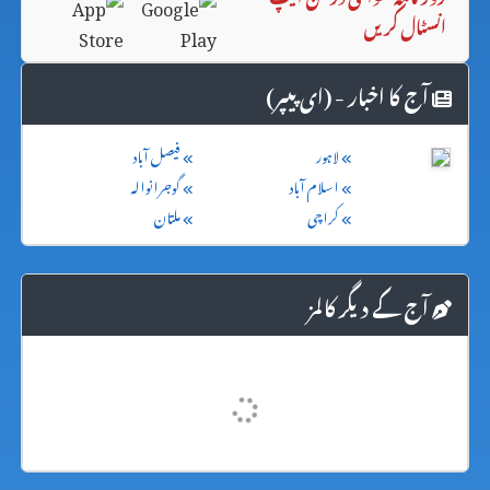
انسٹال کریں
آج کا اخبار - (ای پیپر)
لاہور
فیصل آباد
اسلام آباد
گوجرانوالہ
کراچی
ملتان
آج کے دیگر کالمز