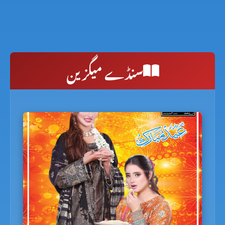
سنڈے میگزین