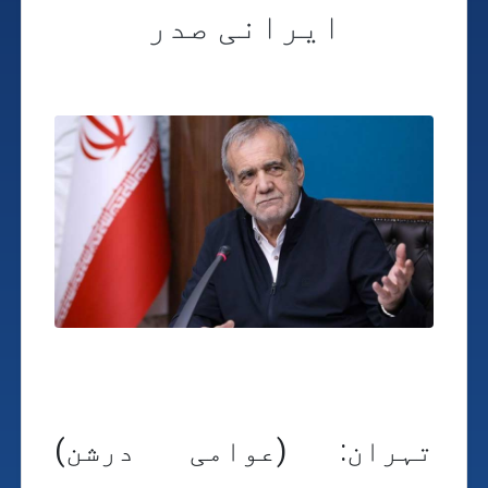
ایرانی صدر
تہران: (عوامی درشن)