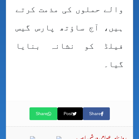
والے حملوں کی مذمت کرتے
ہیں، آج ساؤتھ پارس گیس
فیلڈ کو نشانہ بنایا
گیا۔
Share
Post
Share
روزنامہ عوامی درشن ایپ