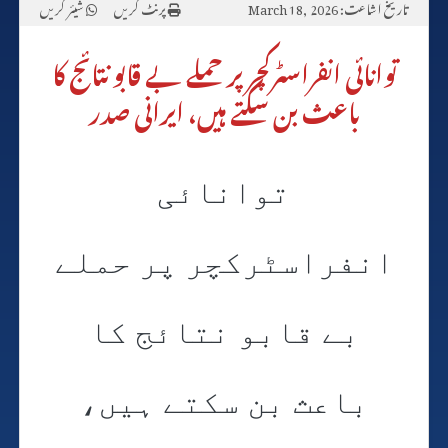
تاریخ اشاعت: March 18, 2026
پرنٹ کریں
شیئر کریں
توانائی انفراسٹرکچر پر حملے بے قابو نتائج کا
باعث بن سکتے ہیں، ایرانی صدر
توانائی
انفراسٹرکچر پر حملے
بے قابو نتائج کا
باعث بن سکتے ہیں،