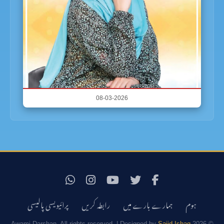
08-03-2026
ہوم
ہمارے بارے میں
رابطہ کریں
پرائیویسی پالیسی
Sajid Ishaq
© 2026 Awami Darshan. All rights reserved. | Designed by