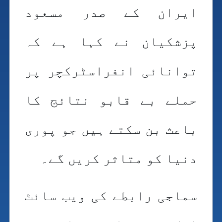
ایران کے صدر مسعود
پزشکیان نے کہا ہے کہ
توانائی انفراسٹرکچر پر
حملے بے قابو نتائج کا
باعث بن سکتے ہیں جو پوری
دنیا کو متاثر کریں گے۔
سماجی رابطے کی ویب سائٹ