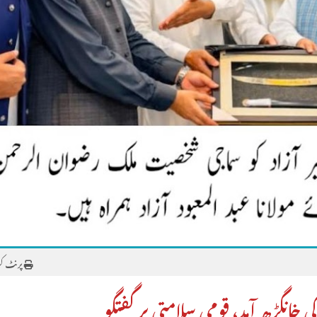
پرنٹ ک
 کی خانگڑھ آمد، قومی سلامتی پر گفتگو