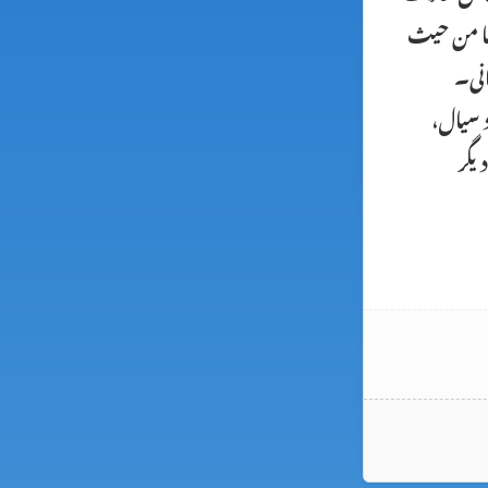
اضا من حیث
انی۔
د سیال،
یگر