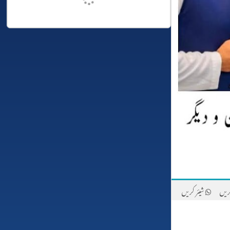
ریں
شیئر کریں