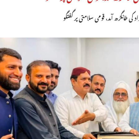
اد کی خانگڑھ آمد، قومی سلامتی پر گفتگو