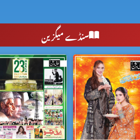
سنڈے میگزین