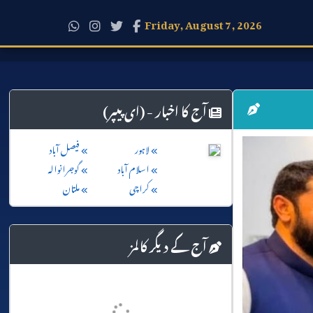
Friday, August 7, 2026
آج کا اخبار - (ای پیپر)
لاہور
فیصل آباد
اسلام آباد
گوجرانوالہ
کراچی
ملتان
آج کے دیگر کالمز