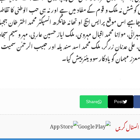
کی کوشش نہ ملک و قوم کے مفاد میں ہے اور نہ ہی حب الوطنی کا تق
اہیے اس موقع پرایس ایچ او تھانہ خانگڑھ انسپکٹر محمد اختر خان ہجب
انی، مولانا محمد اقبال مہروی، ملک ایاز حسین عاربی، مہر وسیم سجا
شی، علی عدنان زرگر، ملک محمد اسد سندیلہ اور حبیب الرحمٰن سمیت د
ز مہمان کو یادگار سووینئر پیش کیا۔
Share
Post
انسٹال کریں