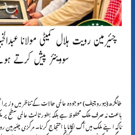
خانگڑھ(بیوروچیف) موجودہ عالمی حالات کے تناظر میں وزیراعظ
باعث نہ صرف ملک محفوظ ہے بلکہ بطور ثالث عالمی سطح پر مل
ناکہ اپنے ملک میں آگ لگانا یا احتجاج کرنا۔ مرکزی چئیرمین ر