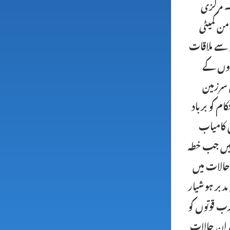
ے۔ مرکزی
من کمیٹی
 سے ملاقات
حدوں کے
 سرزمین
م کو برباد
ں کامیاب
 میں جب خطہ
 حالات میں
مدبر ہوشیار
رب قوتوں کو
ے ان حالات