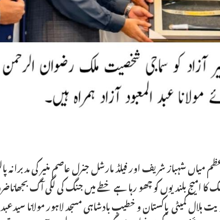
م میاں شہباز شریف اور فیلڈ مارشل جنرل عاصم منیر کی مدبرانہ پال
ک کا امیج بلندیوں کو چھو رہا ہے خطے میں جنگ کی لگی آگ بجھانا
ویت ہلال کمیٹی پاکستان و خطیب بادشاہی مسجد لاہور مولانا سیدعبدالخ