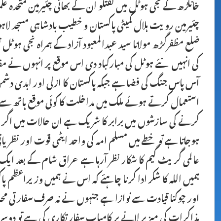
خانگڑھ کے نجی ہوٹل میں گفتگو ان کے بھائی چئیرمین متحدہ علم
چئیرمین رویت ہلال کمیٹی پاکستان و خطیب بادشاہی مسجد لاہورمو
ضلع مظفرگڑھ مولانا سید عبدالمعبود آزاد کے ہمراہ نجی ہ
کی انہیں نئے ہوٹل کی مبارکباد دی اس موقع پر انہوں نے 
آس پاس جنگ کی فضا ہے جبکہ پاکستان کا ازلی اور ابدی دشم
استعمال کرتے ہوئے ملک میں مداخلت کا کوئی موقع ہاتھ سے ن
کرنے کی سازشوں میں برابر کا شریک ہے ان حالات میں اگر ا
ہوجاتا ہے تو خطے میں مسلم امہ کی واحد ایٹمی قوت اور نظری
عالمی گریٹ گیم کا شکار نظر آرہا ہے عراق شام کے بعد ایک 
ہمیں اللہ کا شکر ادا کرنا چاہئے کہ اس نے ہمیں وزیراعظم پ
اور چوکنا قیادت سے نوازا ہے جنہوں نے نہ صرف سفارتی محاذ
مذاکرات کی میز پر لانے پر کامیاب سفارتکاری کی ہے تو د