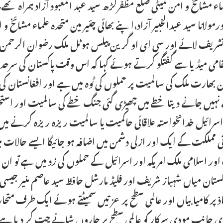
اء مشائخ و امن کمیٹی ضلع مظفرگڑھ سید عبد المعبود آزاد ہمراہ تھ
لانا سید عبدالخبیر آزاد،اپنے بھائی چئیر مین متحدہ علماء مشائخ و ا
وٹل تشریف لائے اور سی ای او گرین پیلس ہوٹل ملک رضوان الرحمن
مقامی میڈیا سے گفتگو کرتے ہوئے کہا کہ اس وقت پاکستان کی سر
ن بھارت ملک کی سالمیت پر حملوں کی ٹوہ میں ہے اور افغانستان کی
ہیں جانے دیتا خطے میں چھیڑی گئی جنگ خطے کی سالمیت اور استحکا
سرائیل خدانخواستہ علاقائی حاکمیت یا سالمیت ریزہ ریزہ کرنے می
اتی مملکت کے ایک اور ازلی دشمن میں اضافہ ہو جائیگا ایسے حالات
اور اسلامی ملک امریکہ اور اسرائیل کے حملوں کی زد میں ہے تو ان
اکستان میاں شہباز شریف اور فلیڈ مارشل حافظ سید عاصم منیر جیسی 
 پر کامیابیاں اور عالمی سطح پر عزتیں سمیٹتے ہوئے ایک طرف متحا
وسری جانب مودی سرکار کو عالمی سطح پر چاروں شانے چت کر دیا ہ