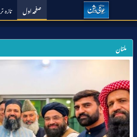
صفحہ اول
تازہ ت
ملتان