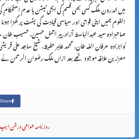
میں اندرون ملک کسی بھی قسم کی ایجی ٹیشن یا عدم استحکام 
القوم ہمیں اپنی فوجی اور سیاسی قیادت کی پشت پر کھڑا ہونا چ
صاحبزادہ سید عبدالباسط آزاد، پیر اجمل حسین، حسیب خان سہر
نوابزادہ عرفان اللہ خان، محمد طاہر حفیظ، شیخ ساجد علی قری
معززین علاقہ موجود تھے بعد ازاں ملک رضوان الرحمن نے معز
Share
روزنامہ عوامی درشن ایپ 