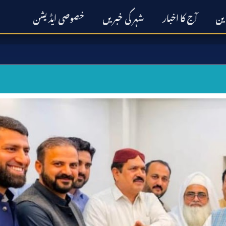
رین
آج کا اخبار
شہر کی خبریں
خصوصی ایڈیشن