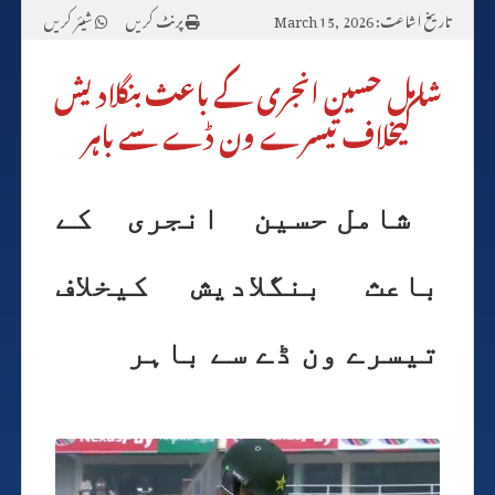
تاریخ اشاعت: March 15, 2026
پرنٹ کریں
شیئر کریں
شامل حسین انجری کے باعث بنگلادیش
کیخلاف تیسرے ون ڈے سے باہر
شامل حسین انجری کے
باعث بنگلادیش کیخلاف
تیسرے ون ڈے سے باہر