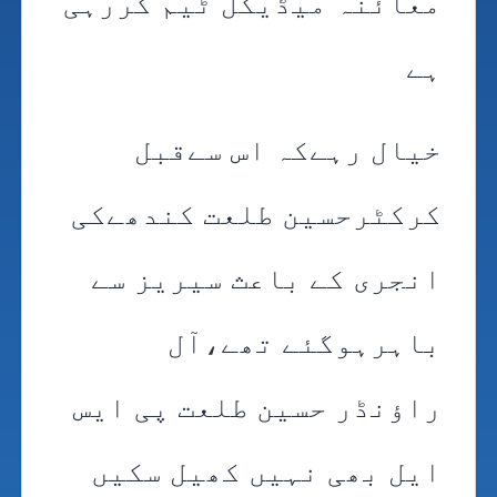
معائنہ میڈیکل ٹیم کررہی
ہے
خیال رہےکہ اس سےقبل
کرکٹرحسین طلعت کندھےکی
انجری کے باعث سیریز سے
باہرہوگئے تھے،آل
راؤنڈر حسین طلعت پی ایس
ایل بھی نہیں کھیل سکیں