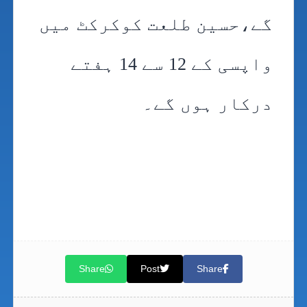
گے،حسین طلعت کوکرکٹ میں
واپسی کے 12 سے 14 ہفتے
درکار ہوں گے۔
Share
Post
Share