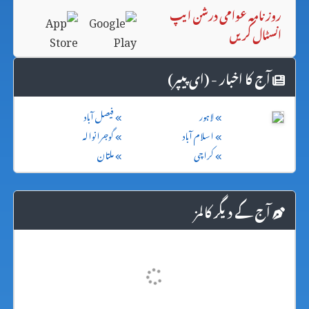
روزنامہ عوامی درشن ایپ
انسٹال کریں
آج کا اخبار - (ای پیپر)
لاہور
فیصل آباد
اسلام آباد
گوجرانوالہ
کراچی
ملتان
آج کے دیگر کالمز