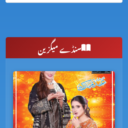
سنڈے میگزین