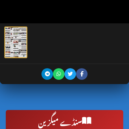
سنڈے میگزین