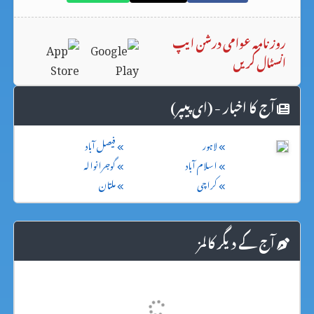
روزنامہ عوامی درشن ایپ
انسٹال کریں
آج کا اخبار - (ای پیپر)
لاہور
فیصل آباد
اسلام آباد
گوجرانوالہ
کراچی
ملتان
آج کے دیگر کالمز