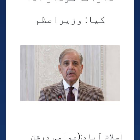
کیا: وزیراعظم
اسلام آباد:(عوامی درشن