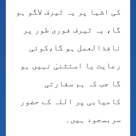
کی اشیا پر یہ ٹیرف لاگو ہو
گا، یہ ٹیرف فوری طور پر
نافذالعمل ہو گا،کوئی
رعایت یا استثنیٰ نہیں ہو
گا جب کہ ہم سفارتی
کامیابی پر اللہ کے حضور
سربسجود ہیں۔