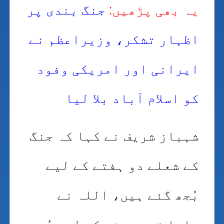
یہ بھی پڑھیں:
جنگ بندی پر
اظہار تشکر، وزیراعظم نے
ایرانی اور امریکی وفود
کو اسلام آباد بلا لیا
شہباز شریف نے کہا کہ جنگ
کے شعلے دو ہفتے کے لیے
بُجھ گئے ہیں، اللہ نے