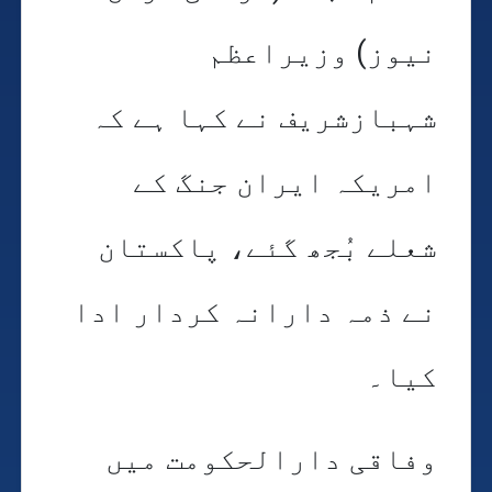
نیوز) وزیراعظم
شہبازشریف نے کہا ہے کہ
امریکہ ایران جنگ کے
شعلے بُجھ گئے، پاکستان
نے ذمہ دارانہ کردار ادا
کیا۔
وفاقی دارالحکومت میں