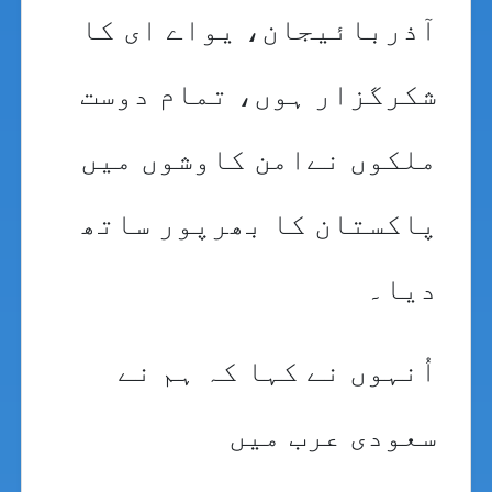
آذربائیجان، یواے ای کا
شکرگزار ہوں، تمام دوست
ملکوں نےامن کاوشوں میں
پاکستان کا بھرپور ساتھ
دیا۔
اُنہوں نے کہا کہ ہم نے
سعودی عرب میں