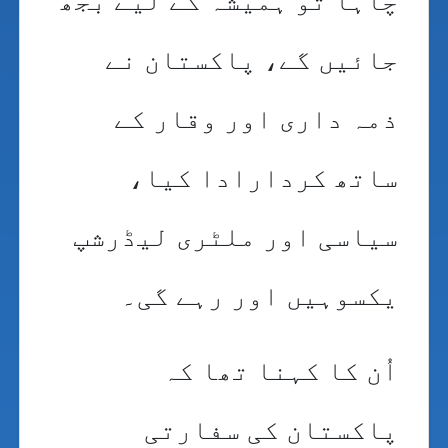
چاہا تو ہمیشہ کے لیے بُجھ
جائیں گے، پاکستان نے
ذمہ داری اور وقار کے
ساتھ کردارادا کیا،
سیاسی اور ملٹری لیڈرشپ
یکسوہیں اور رہے گی۔
اُن کا کہنا تھا کہ
پاکستان کی سفارتی