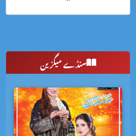
سنڈے میگزین