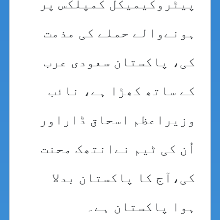
پیٹروکیمیکل کمپلکس پر
ہونےوالے حملے کی مذمت
کی، پاکستان سعودی عرب
کے ساتھ کھڑا ہے، نائب
وزیراعظم اسحاق ڈاراور
اُن کی ٹیم نےانتھک محنت
کی،آج کا پاکستان بدلا
ہوا پاکستان ہے۔