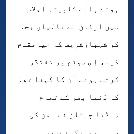
ہونے والے کابینہ اجلاس
میں ارکان نے تالیاں بجا
کر شہبازشریف کا خیرمقدم
کیا، اِس موقع پر گفتگو
کرتے ہوئے اُن کا کہنا تھا
کہ دُنیا بھر کے تمام
میڈیا چینلز نے امن کی
راہ ہموارکرنےمیں