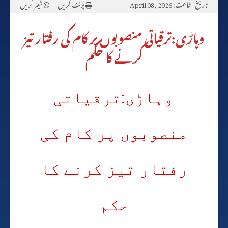
تاریخ اشاعت: April 08, 2026
پرنٹ کریں
شیئر کریں
وہاڑی:ترقیاتی منصوبوں پر کام کی رفتار تیز
کرنے کا حکم
وہاڑی:ترقیاتی
منصوبوں پر کام کی
رفتار تیز کرنے کا
حکم