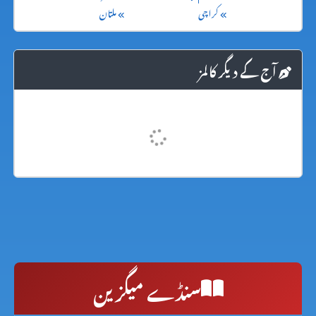
کراچی
ملتان
آج کے دیگر کالمز
سنڈے میگزین