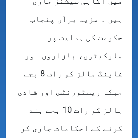
میں آگاہی سیشنز جاری
ہیں ۔ مزید برآں پنجاب
حکومت کی ہدایت پر
مارکیٹوں، بازاروں اور
شاپنگ مالز کو رات 8 بجے
جبکہ ریسٹورنٹس اور شادی
ہالز کو رات 10 بجے بند
کرنے کے احکامات جاری کر