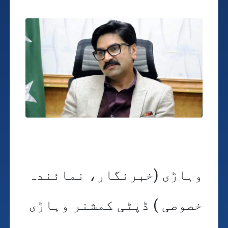
وہاڑی (خبرنگار، نمائندہ
خصوصی ) ڈپٹی کمشنر وہاڑی