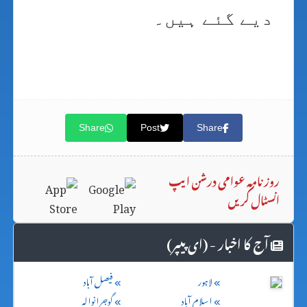
دیے گئے ہیں۔
Share
Post
Share
روزنامہ عوامی درشن ایپ
انسٹال کریں
آج کا اخبار - (ای پیپر)
لاہور
فیصل آباد
اسلام آباد
گوجرانوالہ