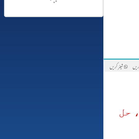
ریں
شیئر کریں
 حل