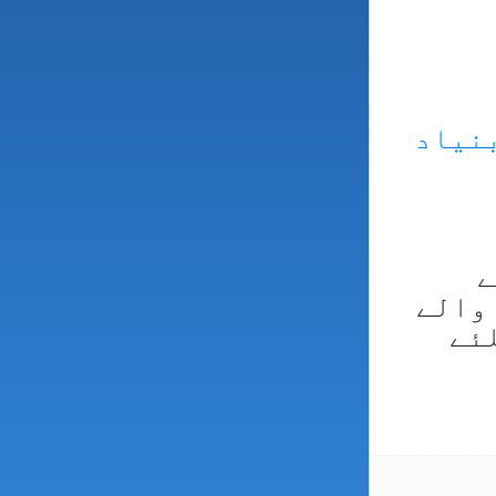
بنیاد
ے
 والے
ئے