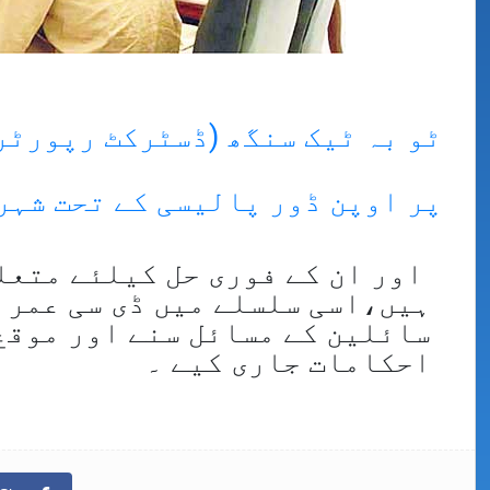
ٹو بہ ٹیک سنگھ (ڈسٹرکٹ رپورٹر
پر اوپن ڈور پالیسی کے تحت شہر
اور ان کے فوری حل کیلئے متعل
ہیں،اسی سلسلے میں ڈی سی عمر 
سائلین کے مسائل سنے اور موقع
احکامات جاری کیے ۔