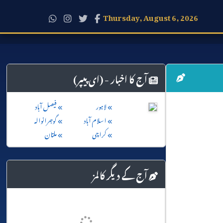
Thursday, August 6, 2026
آج کا اخبار - (ای پیپر)
لاہور
فیصل آباد
اسلام آباد
گوجرانوالہ
کراچی
ملتان
آج کے دیگر کالمز