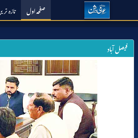
صفحہ اول
تازہ تری
فیصل آباد