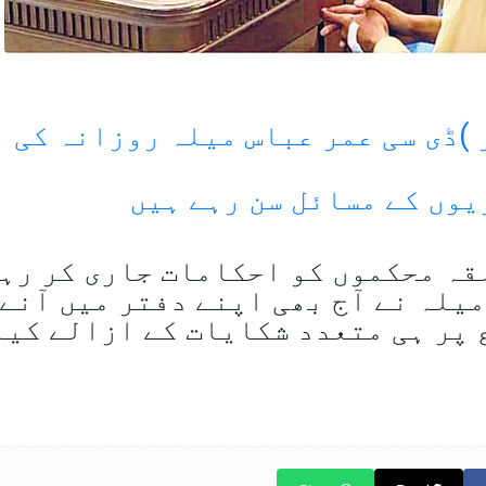
 )ڈی سی عمر عباس میلہ روزانہ کی 
یوں کے مسائل سن رہے ہیں
قہ محکموں کو احکامات جاری کر رہ
میلہ نے آج بھی اپنے دفتر میں آنے
 پر ہی متعدد شکایات کے ازالے کیل