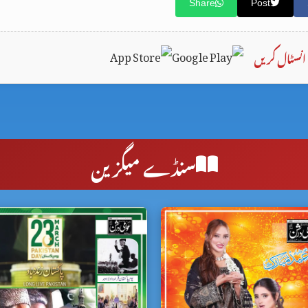
Share
Post
انسٹال کریں
سنڈے میگزین