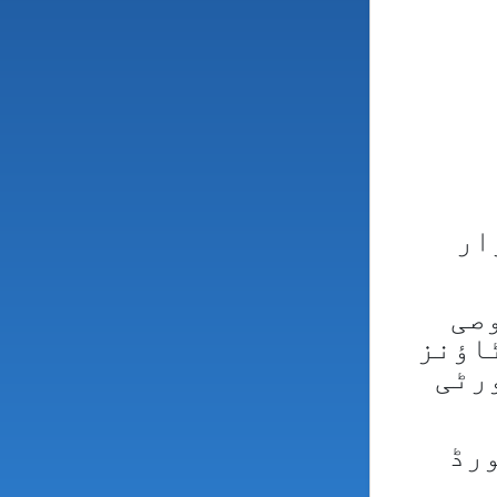
شروع ہوں گے، جن میں 3 لاکھ 80 ہزار
صی
ے گئے ہیں، پرچوں کی بروقت ترسیل کیلئے شہر کے 18 ٹاؤنز
ورٹی
ورڈ