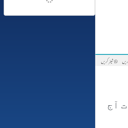
ریں
شیئر کریں
 آج