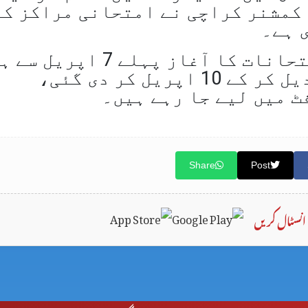
کمشنر کراچی نے امتحانی مراکز کے
یاد رہے کہ میٹرک کے سالانہ امتحانات کا آغاز پہلے 
تھا، تاہم بعد ازاں تاریخ تبدیل کر کے 10 اپریل کر دی گئی،
ٹ میں لیے جا رہے ہیں۔
Share
Post
انسٹال کریں