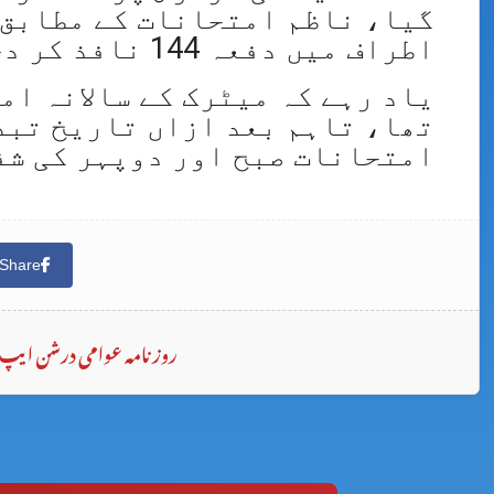
گیا، ناظم امتحانات کے مطابق 
اطراف میں دفعہ 144 نافذ کر دی ہے۔
امتحانات صبح اور دوپہر کی شف
Share
روزنامہ عوامی درشن ایپ 