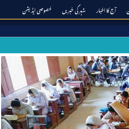
ن
آج کا اخبار
شہر کی خبریں
خصوصی ایڈیشن