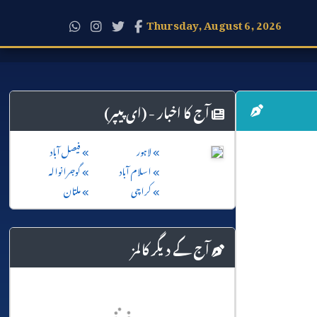
Thursday, August 6, 2026
آج کا اخبار - (ای پیپر)
لاہور
فیصل آباد
اسلام آباد
گوجرانوالہ
کراچی
ملتان
آج کے دیگر کالمز