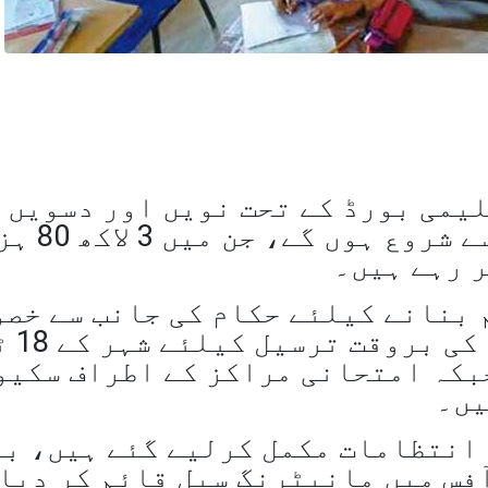
لیمی بورڈ کے تحت نویں اور دسویں
جماعت کے سالانہ امتحانات آج سے 
ر رہے ہیں۔
 بنانے کیلئے حکام کی جانب سے خصو
انتظامات کی
یں، جبکہ امتحانی مراکز کے اطراف سکی
یں۔
انتظامات مکمل کرلیے گئے ہیں، ب
فس میں مانیٹرنگ سیل قائم کر دیا