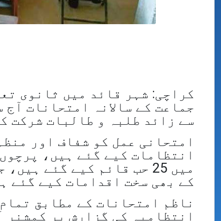
کراچی: شہر قائد میں ثانوی تع
سے زائد طلبہ و طالبات شرکت ک
امتحانی عمل کو شفاف اور منظم
میں 25 حب قائم کیے گئے ہ
کے بھی سخت اقدامات کیے گئے ہ
ناظم امتحانات کے مطابق تمام 
انتظامیہ کی گزارش پر کمشنر آ