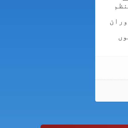
نظم
وران
وں