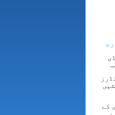
رے
ڈی
ب
لڈرز
شیں
 کے
ے