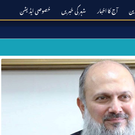
رین
آج کا اخبار
شہر کی خبریں
خصوصی ایڈیشن