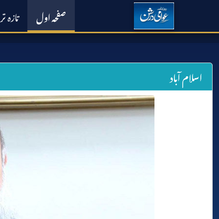
صفحہ اول
تازہ ت
اسلام آباد