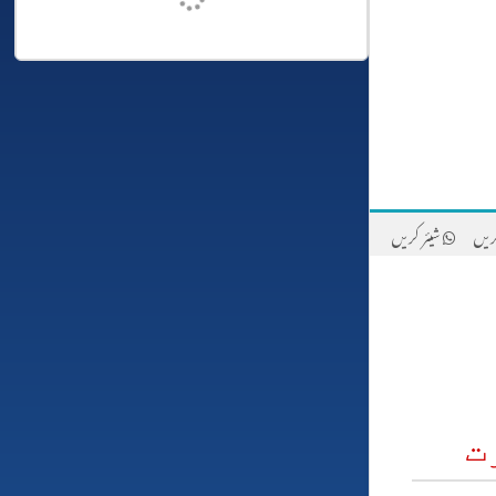
ریں
شیئر کریں
ت