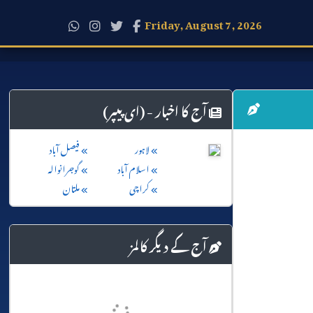
Friday, August 7, 2026
آج کا اخبار - (ای پیپر)
لاہور
فیصل آباد
اسلام آباد
گوجرانوالہ
کراچی
ملتان
آج کے دیگر کالمز