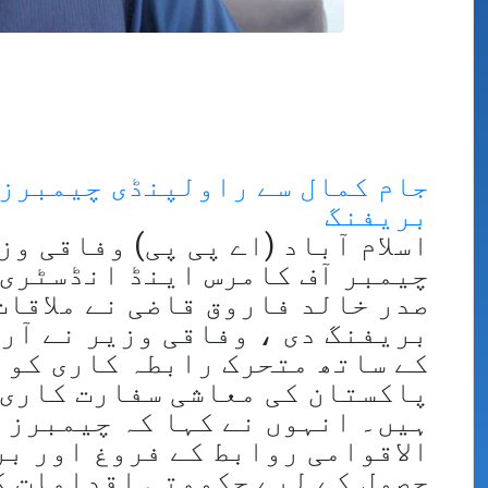
جام کمال سے راولپنڈی چیمبرز 
بریفنگ
اسلام آباد (اے پی پی) وفاقی و
چیمبر آف کامرس اینڈ انڈسٹری 
صدر خالد فاروق قاضی نے ملاقات
بریفنگ دی ، وفاقی وزیر نے آر 
کے ساتھ متحرک رابطہ کاری کو 
پاکستان کی معاشی سفارت کاری 
ہیں۔ انہوں نے کہا کہ چیمبرز 
الاقوامی روابط کے فروغ اور ب
حصول کے لیے حکومتی اقدامات ک