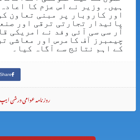
ہیں۔ وزیر نے اس عزم کا اعادہ
اور کاروبار پر مبنی تعاون کو
پائیدار تجارتی ترقی اور صنعتی
آر سی سی آئی وفد نے امریکی ق
چیمبرز آف کامرس اور معاشی تر
کے اہم نتائج سے آگاہ کیا۔
Share
روزنامہ عوامی درشن ایپ 