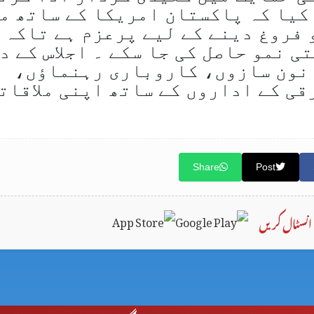
 کیا کہ پاکستان امریکا کے ساتھ م
 فروغ دینے کے لیے پرعزم ہے تاکہ
 نمو حاصل کی جا سکے ۔ اجلاس کے د
انون سازوں، کاروباری رہنماؤں،
قی کے اداروں کے ساتھ اپنی ملاقات
Share
Post
انسٹال کریں