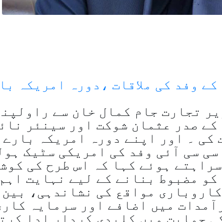
کے وفد کی ملاقات ،دورہ امریکہ با
زیر تجارت جام کمال خان سے راولپن
کے صدر عثمان شوکت اور سینئر نائ
 کی ۔ اور اپنے دورہ امریکہ بارے
سی سی آئی وفد کی امریکی سٹیک ہو
سراہتے ہوئے کہا کہ اس طرح کی کوش
کو مضبوط بنانے کے لیے نہایت اہم
کاروباری مواقع کی نشاندہی، بین
رآمدات میں اضافے اور سرمایہ کاری
ی حمایت میں کلیدی کردار ادا کرت