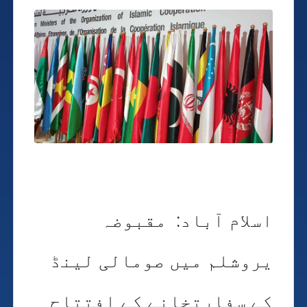
اسلام آباد: مقبوضہ
یروشلم میں صومالی لینڈ
کے سفارتخانے کے افتتاح