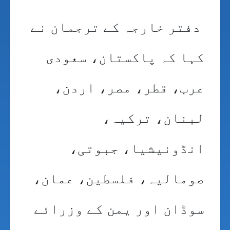
دفتر خارجہ کے ترجمان نے
کہا کہ پاکستان، سعودی
عرب، قطر، مصر، اردن،
لبنان، ترکیہ،
انڈونیشیا، جبوتی،
صومالیہ، فلسطین، عمان،
سوڈان اور یمن کے وزرائے