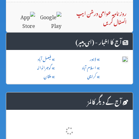
روزنامہ عوامی درشن ایپ
انسٹال کریں
آج کا اخبار - (ای پیپر)
لاہور
فیصل آباد
اسلام آباد
گوجرانوالہ
کراچی
ملتان
آج کے دیگر کالمز