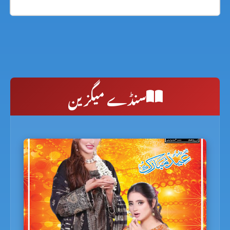
سنڈے میگزین