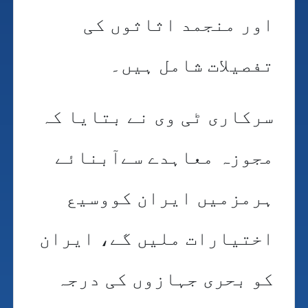
اور منجمد اثاثوں کی
تفصیلات شامل ہیں۔
سرکاری ٹی وی نے بتایا کہ
مجوزہ معاہدے سےآبنائے
ہرمزمیں ایران کووسیع
اختیارات ملیں گے، ایران
کو بحری جہازوں کی درجہ