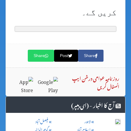
کریں گے۔
Share
Post
Share
روزنامہ عوامی درشن ایپ
انسٹال کریں
آج کا اخبار - (ای پیپر)
لاہور
فیصل آباد
اسلام آباد
گوجرانوالہ