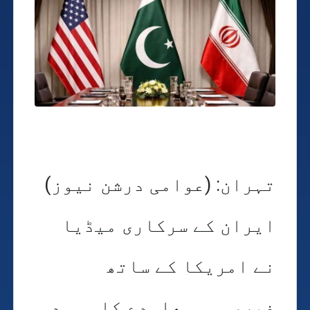
تہران: (عوامی درشن نیوز)
ایران کے سرکاری میڈیا
نے امریکا کے ساتھ
غیررسمی معاہدے کا مسودہ