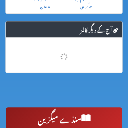
کراچی
ملتان
آج کے دیگر کالمز
سنڈے میگزین