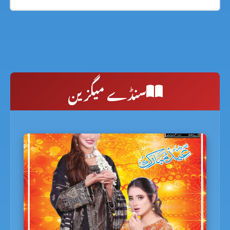
سنڈے میگزین