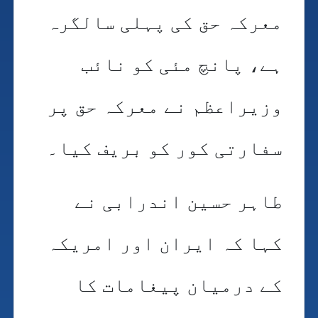
معرکہ حق کی پہلی سالگرہ
ہے، پانچ مئی کو نائب
وزیراعظم نے معرکہ حق پر
سفارتی کور کو بریف کیا۔
طاہر حسین اندرابی نے
کہا کہ ایران اور امریکہ
کے درمیان پیغامات کا