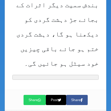
بندش سمیت دیگر اثرات کے
بجائے جڑ دہشت گردی کو
دیکھنا ہو گا، دہشت گردی
ختم ہو جائے باقی چیزیں
خود سیٹل ہو جائیں گی۔
Share
Post
Share