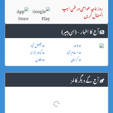
روزنامہ عوامی درشن ایپ
انسٹال کریں
آج کا اخبار - (ای پیپر)
لاہور
فیصل آباد
اسلام آباد
گوجرانوالہ
کراچی
ملتان
آج کے دیگر کالمز