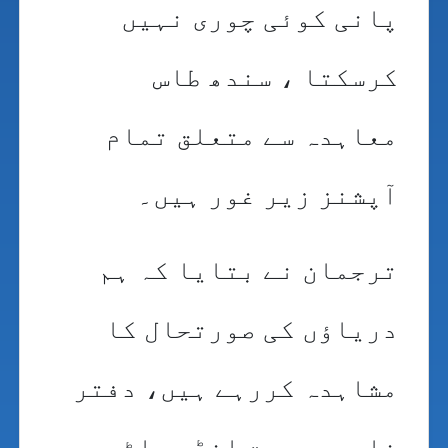
پانی کوئی چوری نہیں
کرسکتا ، سندھ طاس
معاہدہ سے متعلق تمام
آپشنز زیر غور ہیں۔
ترجمان نے بتایا کہ ہم
دریاؤں کی صورتحال کا
مشاہدہ کررہے ہیں، دفتر
خارجہ سمیت انڈس واٹر