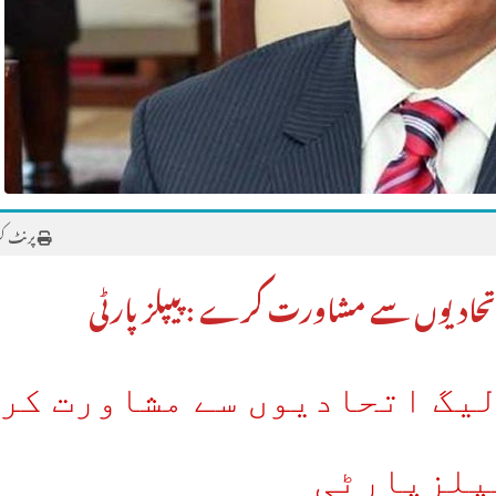
پرنٹ ک
اتحادیوں سے مشاورت کرے : پیپلزپارٹی
یگ اتحادیوں سے مشاورت کرے
پلزپارٹی