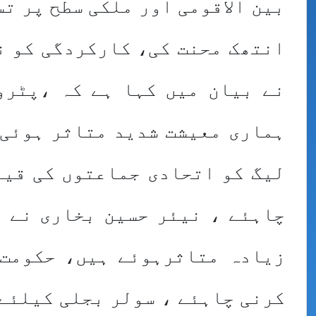
بین الاقومی اور ملکی سطح پر ت
انتھک محنت کی، کارکردگی کو ن
نے بیان میں کہا ہے کہ ،پٹرو
ہماری معیشت شدید متاثر ہوئی 
لیگ کو اتحادی جماعتوں کی قیا
چاہئے ، نیئر حسین بخاری نے م
زیادہ متاثرہوئے ہیں، حکومت 
کرنی چاہئے ، سولر بجلی کیلئے 