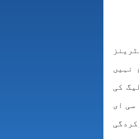
ٹرینز
 نہیں
یگ کی
سی ای
کردگی