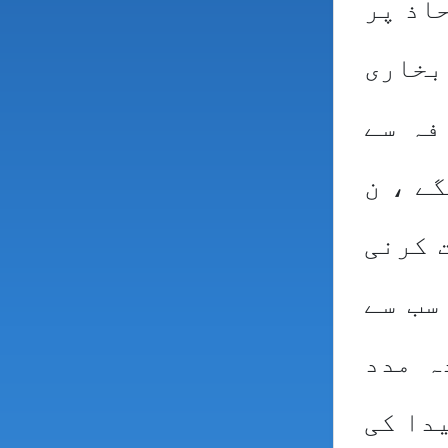
اذ پر
بخاری
فہ سے
ے ، ن
 کرنی
سب سے
ہ مدد
دا کی