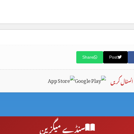
Share
Post
انسٹال کریں
سنڈے میگزین