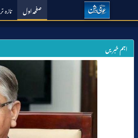
صفحہ اول
تازہ ت
اہم خبریں