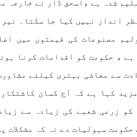
سلیم شدہ ہے ،اسحق ڈار نے خارجہ مح
ظر انداز نہیں کیا جا سکتا۔ نیر 
لیم مصنوعات کی قیمتوں میں اضا
ہے ، حکومت کو اقدامات کرنا ہونگ
دت سے معاشی بہتری کیلئے مشاورت
زید کہا ہے کہ آج کسان کاشتکار 
کو زرعی شعبے کی زیادہ سے زیاد
حکومت سہولیات دے نہ کہ مشکلات پی