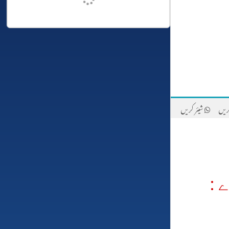
ریں
شیئر کریں
 :