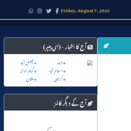
Friday, August 7, 2026
آج کا اخبار - (ای پیپر)
لاہور
فیصل آباد
اسلام آباد
گوجرانوالہ
کراچی
ملتان
آج کے دیگر کالمز