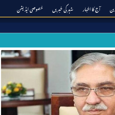
رین
آج کا اخبار
شہر کی خبریں
خصوصی ایڈیشن