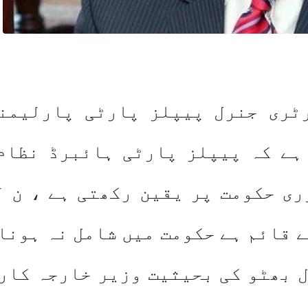
رٹری جنرل پیپلز پارٹی پارلیمن
ہے کہ پیپلز پارٹی ہائبرڈ نظام
ی حکومت پر یقین رکھتی ہے ، ن ل
 قائم ہے حکومت میں شامل نہ ہونا 
ل بھٹو کی بحیثیت وزیر خارجہ کار