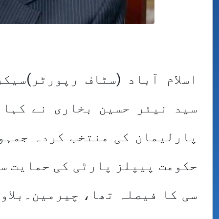
اسلام آباد (سٹاف رپورٹر)سیک
سید نیئر حسین بخاری نے کہا 
پارلیمان کی منتخب کردہ جمہور
حکومت پیپلز پارٹی کی حمایت سے
سی کا فیصلہ تھا، چیرمین۔بلاو