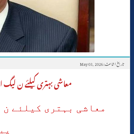
تاریخ اشاعت: May 03, 2026
معاشی بہتری کیلئے ن لیگ 
معاشی بہتری کیلئے ن ل
پی